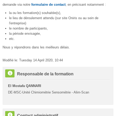
demande via notre
formulaire de contact
, en précisant notamment :
la ou les formation(s) souhaitée(s),
le lieu de déroulement attendu (sur site Oniris ou au sein de
l'entreprise)
le nombre de participants,
la période envisagée,
etc.
Nous y répondrons dans les meilleurs délais.
Modifié le: Tuesday 14 April 2020, 10:44
Passer
Responsable de la formation
Responsable
de
El Mostafa QANNARI
la
DE-MSC-Unité Chimiométrie Sensométrie - Alim-Scan
formation
Passer
Contact administratif