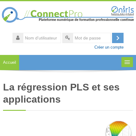
Passer
au
contenu
principal
Nom
d'utilisateur
Connexi
Mot
Créer un compte
de
passe
Accueil
A propos
La régression PLS et ses
Notre catalogue
applications
Accès aux formations
Espace collaboratif