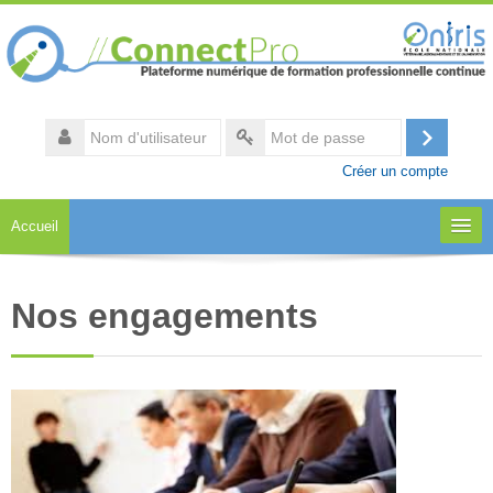
Passer
au
contenu
principal
Nom
d'utilisateur
Connexi
Mot
Créer un compte
de
passe
Accueil
A propos
Nos engagements
Notre catalogue
Accès aux formations
Espace collaboratif