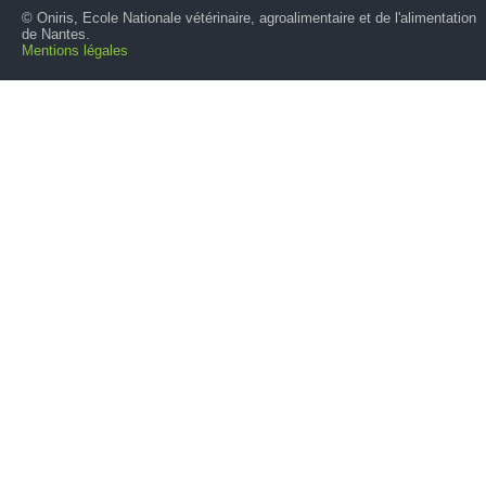
© Oniris, Ecole Nationale vétérinaire, agroalimentaire et de l'alimentation
de Nantes.
Mentions légales