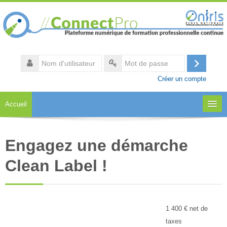
Passer
au
contenu
principal
Nom
d'utilisateur
Connexi
Mot
Créer un compte
de
passe
Accueil
A propos
Engagez une démarche
Notre catalogue
Clean Label !
Accès aux formations
Espace collaboratif
1 400 € net de
taxes