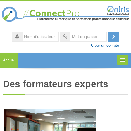
Passer
au
contenu
principal
Nom
d'utilisateur
Connexi
Mot
Créer un compte
de
passe
Accueil
A propos
Des formateurs experts
Notre catalogue
Accès aux formations
Espace collaboratif