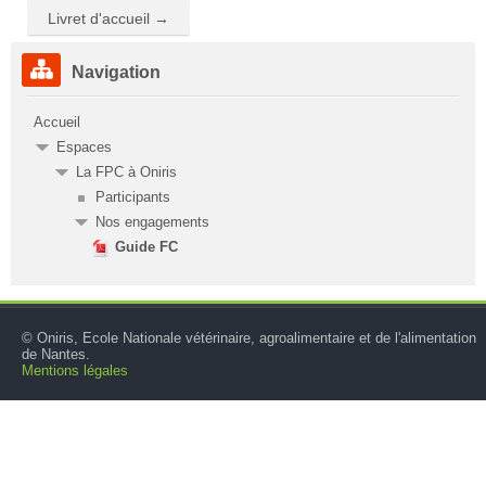
Rechercher
à…
Livret d'accueil →
une
Env
formation
Passer
Navigation
Navigation
Accueil
Espaces
La FPC à Oniris
Participants
Nos engagements
Guide FC
© Oniris, Ecole Nationale vétérinaire, agroalimentaire et de l'alimentation
de Nantes.
Mentions légales