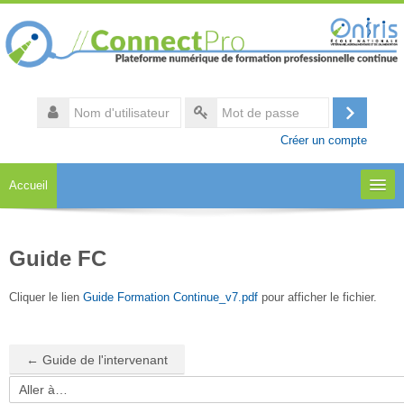
Passer
au
contenu
principal
Nom
d'utilisateur
Connexi
Mot
Créer un compte
de
passe
Accueil
A propos
Guide FC
Notre catalogue
Cliquer le lien
Guide Formation Continue_v7.pdf
pour afficher le fichier.
Accès aux formations
← Guide de l'intervenant
Espace collaboratif
Aller